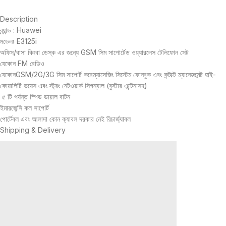
Description
ব্র্যান্ড : Huawei
মডেলঃ E3125i
অফিস/বাসা কিংবা ডেস্ক এর জন্যে GSM সিম সাপোর্টেড ওয়্যারলেস টেলিফোন সেট
যেকোন FM রেডিও
যেকোনGSM/2G/3G সিম সাপোর্ট করেম্যাসেজিং সিস্টেম ফোনবুক এবং কন্টাক্ট ম্যানেজমেন্ট হাই-
কোয়ালিটি ভয়েস এবং স্ট্রং নেটওয়ার্ক সিগন্যাল (বুস্টার এন্টেনাসহ)
৫ টি পর্যন্ত স্পিড ডায়াল বাটন
ইমারজেন্সি কল সাপোর্ট
পোর্টেবল এবং আলাদা কোন ক্যাবল দরকার নেই রিচার্জ্যাবল
Shipping & Delivery