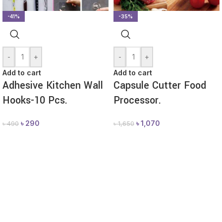
-41%
-35%
-
+
-
+
Add to cart
Add to cart
Adhesive Kitchen Wall
Capsule Cutter Food
Hooks-10 Pcs.
Processor.
৳
290
৳
1,070
৳
490
৳
1,650
MAECENAS IACULIS
Vestibulum curae torquent diam diam commodo parturient
penatibus nunc dui adipiscing convallis bulum parturient
suspendisse parturient a.Parturient in parturient scelerisque nibh