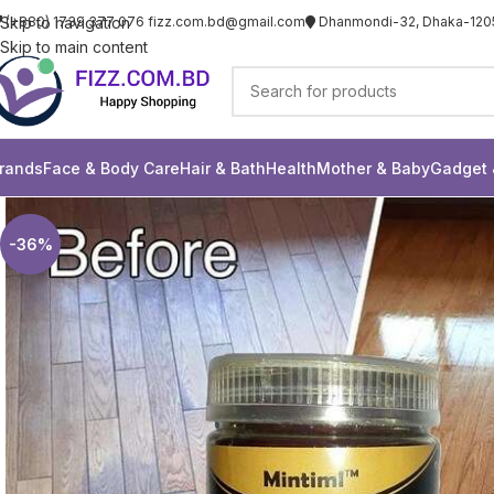
Skip to navigation
(+880) 1739 377 076
fizz.com.bd@gmail.com
Dhanmondi-32, Dhaka-120
Skip to main content
rands
Face & Body Care
Hair & Bath
Health
Mother & Baby
Gadget 
-36%