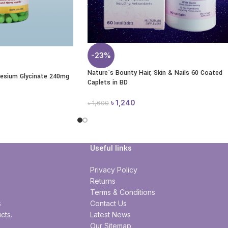
-23%
Nature’s Bounty Hair, Skin & Nails 60 Coated
esium Glycinate 240mg
Caplets in BD
৳
1,240
৳
1,600
Useful links
Privacy Policy
Returns
Terms & Conditions
s
Contact Us
cts.
Latest News
Our Sitemap