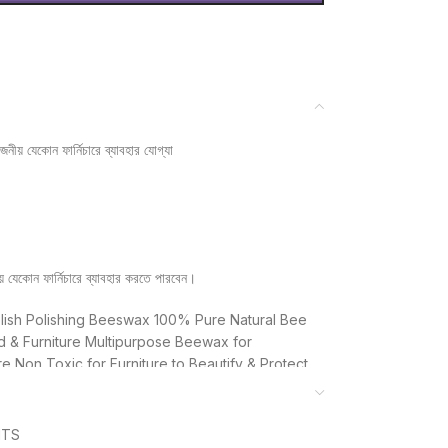
নীয় যেকোন ফার্নিচারে ব্যাবহার যোগ্যা
য় যেকোন ফার্নিচারে ব্যাবহার করতে পারবেন।
lish Polishing Beeswax 100% Pure Natural Bee
d & Furniture Multipurpose Beewax for
 Non Toxic for Furniture to Beautify & Protect.
 sponge or rag to spread the product evenly on
e and polish repeatedly with a clean towel. 4.
r about 15 hours, which is beneficial for the
NTS