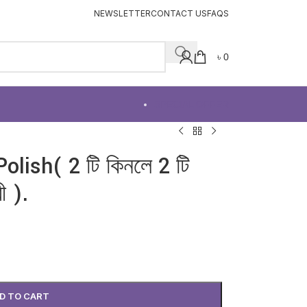
NEWSLETTER
CONTACT US
FAQS
৳
0
SPECIAL OFFER
lish( 2 টি কিনলে 2 টি
ী ).
D TO CART