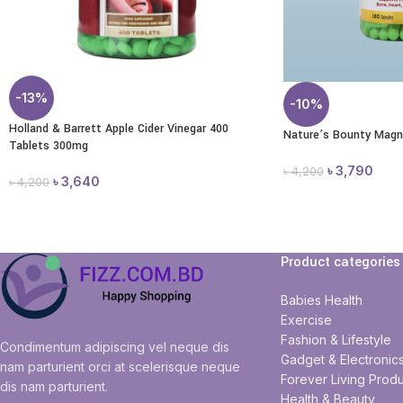
-13%
-10%
Holland & Barrett Apple Cider Vinegar 400
Nature’s Bounty Magn
Tablets 300mg
৳
3,790
৳
4,200
৳
3,640
৳
4,200
Product categories
Babies Health
Exercise
Fashion & Lifestyle
Condimentum adipiscing vel neque dis
Gadget & Electronic
nam parturient orci at scelerisque neque
Forever Living Produ
dis nam parturient.
Health & Beauty