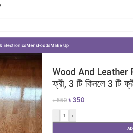
5
& Electronics
Mens
Foods
Make Up
Wood And Leather Po
ফ্রী, 3 টি কিনলে 3 টি ফ্র
৳
350
৳
550
-
+
AD