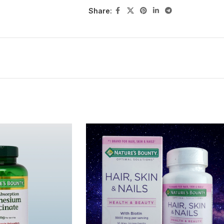
beeswax to penetrate into the wooden in
Share: